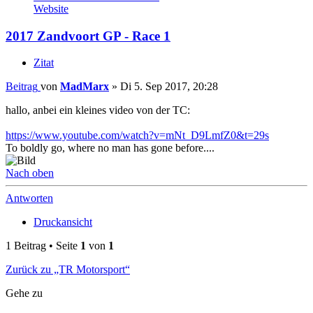
Website
2017 Zandvoort GP - Race 1
Zitat
Beitrag
von
MadMarx
»
Di 5. Sep 2017, 20:28
hallo, anbei ein kleines video von der TC:
https://www.youtube.com/watch?v=mNt_D9LmfZ0&t=29s
To boldly go, where no man has gone before....
Nach oben
Antworten
Druckansicht
1 Beitrag • Seite
1
von
1
Zurück zu „TR Motorsport“
Gehe zu