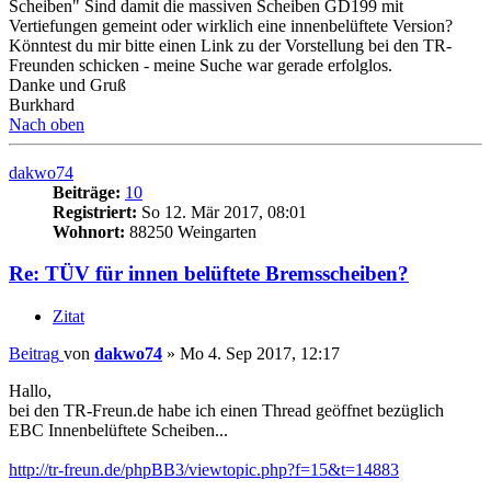
Scheiben" Sind damit die massiven Scheiben GD199 mit
Vertiefungen gemeint oder wirklich eine innenbelüftete Version?
Könntest du mir bitte einen Link zu der Vorstellung bei den TR-
Freunden schicken - meine Suche war gerade erfolglos.
Danke und Gruß
Burkhard
Nach oben
dakwo74
Beiträge:
10
Registriert:
So 12. Mär 2017, 08:01
Wohnort:
88250 Weingarten
Re: TÜV für innen belüftete Bremsscheiben?
Zitat
Beitrag
von
dakwo74
»
Mo 4. Sep 2017, 12:17
Hallo,
bei den TR-Freun.de habe ich einen Thread geöffnet bezüglich
EBC Innenbelüftete Scheiben...
http://tr-freun.de/phpBB3/viewtopic.php?f=15&t=14883