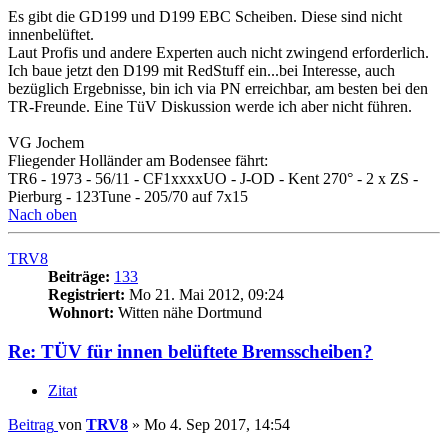
Es gibt die GD199 und D199 EBC Scheiben. Diese sind nicht
innenbelüftet.
Laut Profis und andere Experten auch nicht zwingend erforderlich.
Ich baue jetzt den D199 mit RedStuff ein...bei Interesse, auch
bezüglich Ergebnisse, bin ich via PN erreichbar, am besten bei den
TR-Freunde. Eine TüV Diskussion werde ich aber nicht führen.
VG Jochem
Fliegender Holländer am Bodensee fährt:
TR6 - 1973 - 56/11 - CF1xxxxUO - J-OD - Kent 270° - 2 x ZS -
Pierburg - 123Tune - 205/70 auf 7x15
Nach oben
TRV8
Beiträge:
133
Registriert:
Mo 21. Mai 2012, 09:24
Wohnort:
Witten nähe Dortmund
Re: TÜV für innen belüftete Bremsscheiben?
Zitat
Beitrag
von
TRV8
»
Mo 4. Sep 2017, 14:54