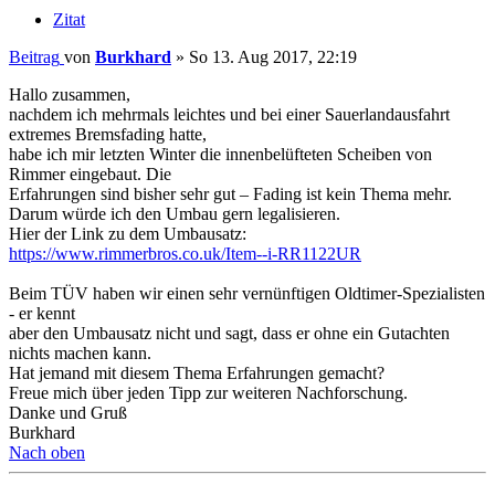
Zitat
Beitrag
von
Burkhard
»
So 13. Aug 2017, 22:19
Hallo zusammen,
nachdem ich mehrmals leichtes und bei einer Sauerlandausfahrt
extremes Bremsfading hatte,
habe ich mir letzten Winter die innenbelüfteten Scheiben von
Rimmer eingebaut. Die
Erfahrungen sind bisher sehr gut – Fading ist kein Thema mehr.
Darum würde ich den Umbau gern legalisieren.
Hier der Link zu dem Umbausatz:
https://www.rimmerbros.co.uk/Item--i-RR1122UR
Beim TÜV haben wir einen sehr vernünftigen Oldtimer-Spezialisten
- er kennt
aber den Umbausatz nicht und sagt, dass er ohne ein Gutachten
nichts machen kann.
Hat jemand mit diesem Thema Erfahrungen gemacht?
Freue mich über jeden Tipp zur weiteren Nachforschung.
Danke und Gruß
Burkhard
Nach oben