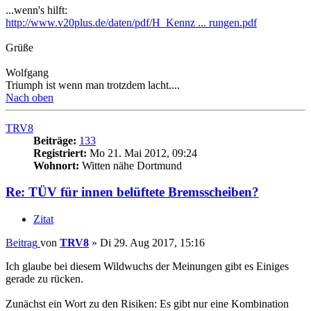
...wenn's hilft:
http://www.v20plus.de/daten/pdf/H_Kennz ... rungen.pdf
Grüße
Wolfgang
Triumph ist wenn man trotzdem lacht....
Nach oben
TRV8
Beiträge:
133
Registriert:
Mo 21. Mai 2012, 09:24
Wohnort:
Witten nähe Dortmund
Re: TÜV für innen belüftete Bremsscheiben?
Zitat
Beitrag
von
TRV8
»
Di 29. Aug 2017, 15:16
Ich glaube bei diesem Wildwuchs der Meinungen gibt es Einiges
gerade zu rücken.
Zunächst ein Wort zu den Risiken: Es gibt nur eine Kombination