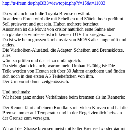
http://tr-freun.de/phpBB3/viewtopic.php?f=15&t=11033
Da wird auch noch die Toyota Bremse erwähnt.
In anderen Foren wird die mit Scheiben und Sätteln hoch gerühmt.
Soll preiswert und gut sein. Haben mehrere berichtet.
Ansonsten ist die Movit von crislor natürlich erste Sahne aber
ich glaube da würde selbst ich keinen TÜV für kriegen.......
Da ist wie beim grossen Umbausatz von MOSS alles ungeprüft und
anders.
Die Vierkolben-Alusättel, die Adapter, Scheiben und Bremsklötze,
alles
wäre zu prüfen und das ist zu umfangreich.
Da steht glaub ich auch, warum mein Umbau H-fähig ist: Die
Teile werden von Heuten seit über 30 Jahren angeboten und finden
sich noch in den ersten A5 Teileheftchen von ihm.
Der Umbau ist damit zeitgenössisch.
Und nochmals:
Wir haben ganz andere Verhältnisse beim bremsen als im Rennerle:
Der Renner fährt auf einem Rundkurs mit vielen Kurven und hat die
Bremse immer auf Temperatur und in der Regel ziemlich heiss an
der Grenze zum versagen.
Wir auf der Strasse bremsen meist mit kalter Bremse 1x oder gar mit