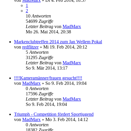
von
MadMarx
» Di 4. Feb 2014, 10:57
1
2
10
Antworten
54699
Zugriffe
Letzter Beitrag
von
MadMarx
Mo 26. Mai 2014, 20:38
Markenclubtreffen 2014 zum Jan Wellem Pokal
von
redflitzer
» Mi 19. Feb 2014, 20:12
5
Antworten
31295
Zugriffe
Letzter Beitrag
von
MadMarx
So 9. Mär 2014, 13:17
!!!!Kameramänner/frauen gesucht!!!!
von
MadMarx
» So 9. Feb 2014, 19:04
0
Antworten
17596
Zugriffe
Letzter Beitrag
von
MadMarx
So 9. Feb 2014, 19:04
Triumph - Competition fördert Sportjugend
von
MadMarx
» Mo 3. Feb 2014, 14:12
0
Antworten
18382
Zugriffe