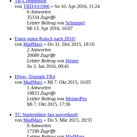
TR-Competition
von
TRDAS1966
» So 10. Apr 2016, 11:24
6
Antworten
35334
Zugriffe
Letzter Beitrag
von
Schnippel
Mi 13. Apr 2016, 16:07
Einen guten Rutsch nach 2016!
von
MadMarx
» Do 31. Dez 2015, 18:10
2
Antworten
20689
Zugriffe
Letzter Beitrag
von
Heiner
So 3. Jan 2016, 09:41
Dijon -Triumph TR4
von
MadMarx
» Mi 7. Okt 2015, 16:05
1
Antworten
19833
Zugriffe
Letzter Beitrag
von
MeisterPez
Mi 7. Okt 2015, 17:36
TC Starterplätze fast ausverkauft
von
MadMarx
» Do 5. Mär 2015, 20:55
0
Antworten
17190
Zugriffe
Letzter Beitrag
von
MadMarx