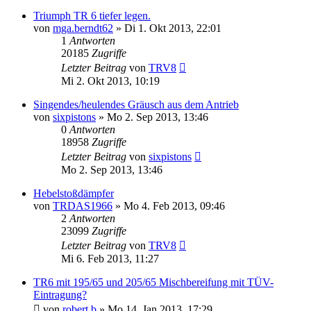
Triumph TR 6 tiefer legen.
von
mga.berndt62
» Di 1. Okt 2013, 22:01
1
Antworten
20185
Zugriffe
Letzter Beitrag
von
TRV8
Mi 2. Okt 2013, 10:19
Singendes/heulendes Gräusch aus dem Antrieb
von
sixpistons
» Mo 2. Sep 2013, 13:46
0
Antworten
18958
Zugriffe
Letzter Beitrag
von
sixpistons
Mo 2. Sep 2013, 13:46
Hebelstoßdämpfer
von
TRDAS1966
» Mo 4. Feb 2013, 09:46
2
Antworten
23099
Zugriffe
Letzter Beitrag
von
TRV8
Mi 6. Feb 2013, 11:27
TR6 mit 195/65 und 205/65 Mischbereifung mit TÜV-
Eintragung?
von
robert.b
» Mo 14. Jan 2013, 17:29