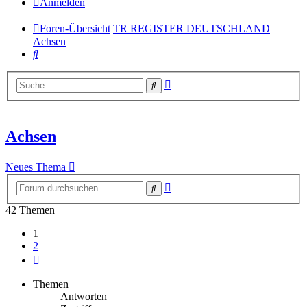
Anmelden
Foren-Übersicht
TR REGISTER DEUTSCHLAND
Achsen
Suche
Erweiterte
Suche
Suche
Achsen
Neues Thema
Erweiterte
Suche
Suche
42 Themen
1
2
Nächste
Themen
Antworten