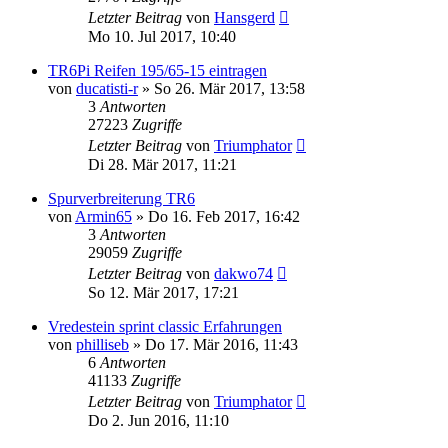
Letzter Beitrag
von
Hansgerd
Mo 10. Jul 2017, 10:40
TR6Pi Reifen 195/65-15 eintragen
von
ducatisti-r
» So 26. Mär 2017, 13:58
3
Antworten
27223
Zugriffe
Letzter Beitrag
von
Triumphator
Di 28. Mär 2017, 11:21
Spurverbreiterung TR6
von
Armin65
» Do 16. Feb 2017, 16:42
3
Antworten
29059
Zugriffe
Letzter Beitrag
von
dakwo74
So 12. Mär 2017, 17:21
Vredestein sprint classic Erfahrungen
von
philliseb
» Do 17. Mär 2016, 11:43
6
Antworten
41133
Zugriffe
Letzter Beitrag
von
Triumphator
Do 2. Jun 2016, 11:10