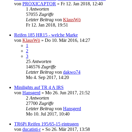
von
PROXICAPTOR
» Fr 12. Jan 2018, 12:40
1
Antworten
57055
Zugriffe
Letzter Beitrag
von
KlausWö
Fr 12. Jan 2018, 19:51
Reifen 185 HR15 - welche Marke
von
KlausWö
» Do 10. Mär 2016, 14:27
1
2
3
25
Antworten
146576
Zugriffe
Letzter Beitrag
von
dakwo74
Mo 4. Sep 2017, 14:20
Minilights auf TR 4 A IRS
von
Hansgerd
» Mo 26. Jun 2017, 21:52
2
Antworten
27700
Zugriffe
Letzter Beitrag
von
Hansgerd
Mo 10. Jul 2017, 10:40
TR6Pi Reifen 195/65-15 eintragen
von
ducatisti-r
» So 26. Mär 2017, 13:58