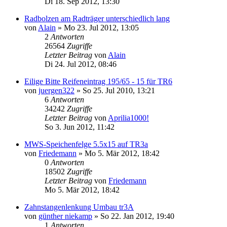
Di 18. Sep 2012, 13:30
Radbolzen am Radträger unterschiedlich lang
von
Alain
» Mo 23. Jul 2012, 13:05
2
Antworten
26564
Zugriffe
Letzter Beitrag
von
Alain
Di 24. Jul 2012, 08:46
Eilige Bitte Reifeneintrag 195/65 - 15 für TR6
von
juergen322
» So 25. Jul 2010, 13:21
6
Antworten
34242
Zugriffe
Letzter Beitrag
von
Aprilia1000!
So 3. Jun 2012, 11:42
MWS-Speichenfelge 5.5x15 auf TR3a
von
Friedemann
» Mo 5. Mär 2012, 18:42
0
Antworten
18502
Zugriffe
Letzter Beitrag
von
Friedemann
Mo 5. Mär 2012, 18:42
Zahnstangenlenkung Umbau tr3A
von
günther niekamp
» So 22. Jan 2012, 19:40
1
Antworten