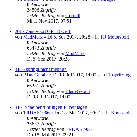
0
Antworten
34506
Zugriffe
Letzter Beitrag
von
Gomoll
Mi 1. Nov 2017, 07:51
2017 Zandvoort GP - Race 1
von
MadMarx
» Di 5. Sep 2017, 20:28 » in
TR Motorsport
0
Antworten
63473
Zugriffe
Letzter Beitrag
von
MadMarx
Di 5. Sep 2017, 20:28
TR 6 springt nicht mehr an
von
BlaueGefahr
» Di 18. Jul 2017, 14:00 » in
Einspritzung
0
Antworten
66281
Zugriffe
Letzter Beitrag
von
BlaueGefahr
Di 18. Jul 2017, 14:00
TR4 Scheibenführungen Filzeinlagen
von
TRDAS1966
» Do 18. Mai 2017, 09:21 » in
Karosserie
0
Antworten
36637
Zugriffe
Letzter Beitrag
von
TRDAS1966
Do 18. Mai 2017, 09:21