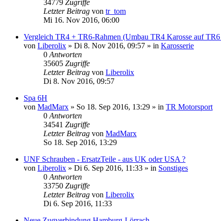
34779
Zugriffe
Letzter Beitrag
von
tr_tom
Mi 16. Nov 2016, 06:00
Vergleich TR4 + TR6-Rahmen (Umbau TR4 Karosse auf TR6 C
von
Liberolix
» Di 8. Nov 2016, 09:57 » in
Karosserie
0
Antworten
35605
Zugriffe
Letzter Beitrag
von
Liberolix
Di 8. Nov 2016, 09:57
Spa 6H
von
MadMarx
» So 18. Sep 2016, 13:29 » in
TR Motorsport
0
Antworten
34541
Zugriffe
Letzter Beitrag
von
MadMarx
So 18. Sep 2016, 13:29
UNF Schrauben - ErsatzTeile - aus UK oder USA ?
von
Liberolix
» Di 6. Sep 2016, 11:33 » in
Sonstiges
0
Antworten
33750
Zugriffe
Letzter Beitrag
von
Liberolix
Di 6. Sep 2016, 11:33
Neue Zugverbindung Hamburg-Lörrach