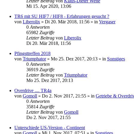
Letzter Beitrag
von
Klaus-Dieter Wehe
Mi 15. Apr 2020, 13:06
TR6 mit SU HIF7 / HIF8 - Erfahrungen gesucht ?
von
Liberolix
» Di 20. Mär 2018, 11:56 » in
Vergaser
0
Antworten
65982
Zugriffe
Letzter Beitrag
von
Liberolix
Di 20. Mär 2018, 11:56
Pfingsttreffen 2018
von
Triumphator
» Mo 25. Dez 2017, 20:13 » in
Sonstiges
0
Antworten
36919
Zugriffe
Letzter Beitrag
von
Triumphator
Mo 25. Dez 2017, 20:13
Overdrive .... TR4a
von
Gomoll
» Do 2. Nov 2017, 21:55 » in
Getriebe & Overdri
0
Antworten
35814
Zugriffe
Letzter Beitrag
von
Gomoll
Do 2. Nov 2017, 21:55
Unterschiede US-Version - Continent
von
Gomoll
» Mi 1. Nov 2017, 07:51 » in
Sonstiges