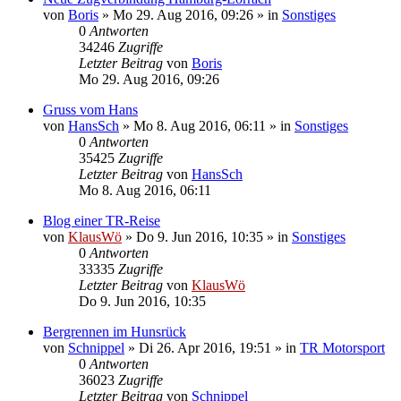
von
Boris
» Mo 29. Aug 2016, 09:26 » in
Sonstiges
0
Antworten
34246
Zugriffe
Letzter Beitrag
von
Boris
Mo 29. Aug 2016, 09:26
Gruss vom Hans
von
HansSch
» Mo 8. Aug 2016, 06:11 » in
Sonstiges
0
Antworten
35425
Zugriffe
Letzter Beitrag
von
HansSch
Mo 8. Aug 2016, 06:11
Blog einer TR-Reise
von
KlausWö
» Do 9. Jun 2016, 10:35 » in
Sonstiges
0
Antworten
33335
Zugriffe
Letzter Beitrag
von
KlausWö
Do 9. Jun 2016, 10:35
Bergrennen im Hunsrück
von
Schnippel
» Di 26. Apr 2016, 19:51 » in
TR Motorsport
0
Antworten
36023
Zugriffe
Letzter Beitrag
von
Schnippel