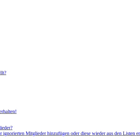
lt?
rhalten!
lieder?
er ignorierten Mitglieder hinzufügen oder diese wieder aus den Listen e