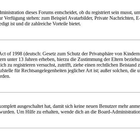
istration dieses Forums entscheidet, ob du registriert sein musst, um Be
zur Verfügung stehen: zum Beispiel Avatarbilder, Private Nachrichten, 
igt ist und dir zahlreiche Vorteile bietet.
t of 1998 (deutsch: Gesetz zum Schutz der Privatsphäre von Kindern i
ern unter 13 Jahren erheben, hierzu die Zustimmung der Eltern bezieh
dich zu registrieren versuchst, zutrifft, ziehe einen rechtlichen Beista
stelle für Rechtsangelegenheiten jeglicher Art ist; außer solchen, die
erden.
 komplett ausgeschaltet hat, damit sich keine neuen Benutzer mehr anm
 wurden. Um Hilfe zu erhalten, wende dich an die Board-Administratio