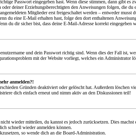
richtige Passwort eingegeben hast. Wenn diese stimmen, dann gibt es
ern oder deiner Erziehungsberechtigten den Anweisungen folgen, die du e
 angemeldeten Mitglieder erst freigeschaltet werden – entweder musst du
. Wenn du eine E-Mail erhalten hast, folge den dort enthaltenen Anweis
nn du dir sicher bist, dass deine E-Mail-Adresse korrekt eingegeben w
Benutzername und dein Passwort richtig sind. Wenn dies der Fall ist, w
igurationsproblem mit der Website vorliegt, welches ein Administrator l
t mehr anmelden?!
rschieden Gründen deaktiviert oder gelöscht hat. Außerdem löschen vie
triere dich einfach erneut und nimm aktiv an den Diskussionen teil!
 nicht wieder mitteilen, du kannst es jedoch zurücksetzen. Dies machs
 dich schnell wieder anmelden können.
ückzusetzen, so wende dich an die Board-Administration.