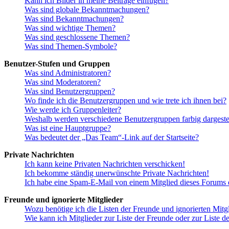
Kann ich Bilder in meine Beiträge einfügen?
Was sind globale Bekanntmachungen?
Was sind Bekanntmachungen?
Was sind wichtige Themen?
Was sind geschlossene Themen?
Was sind Themen-Symbole?
Benutzer-Stufen und Gruppen
Was sind Administratoren?
Was sind Moderatoren?
Was sind Benutzergruppen?
Wo finde ich die Benutzergruppen und wie trete ich ihnen bei?
Wie werde ich Gruppenleiter?
Weshalb werden verschiedene Benutzergruppen farbig dargestel
Was ist eine Hauptgruppe?
Was bedeutet der „Das Team“-Link auf der Startseite?
Private Nachrichten
Ich kann keine Privaten Nachrichten verschicken!
Ich bekomme ständig unerwünschte Private Nachrichten!
Ich habe eine Spam-E-Mail von einem Mitglied dieses Forums e
Freunde und ignorierte Mitglieder
Wozu benötige ich die Listen der Freunde und ignorierten Mitg
Wie kann ich Mitglieder zur Liste der Freunde oder zur Liste d