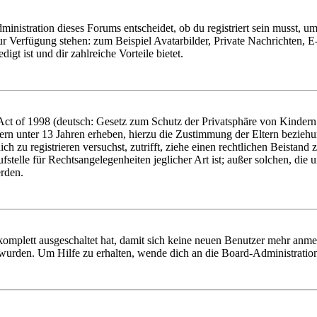
istration dieses Forums entscheidet, ob du registriert sein musst, um Be
zur Verfügung stehen: zum Beispiel Avatarbilder, Private Nachrichten, 
igt ist und dir zahlreiche Vorteile bietet.
t of 1998 (deutsch: Gesetz zum Schutz der Privatsphäre von Kindern i
ern unter 13 Jahren erheben, hierzu die Zustimmung der Eltern bezieh
dich zu registrieren versuchst, zutrifft, ziehe einen rechtlichen Beista
stelle für Rechtsangelegenheiten jeglicher Art ist; außer solchen, die
erden.
 komplett ausgeschaltet hat, damit sich keine neuen Benutzer mehr anm
 wurden. Um Hilfe zu erhalten, wende dich an die Board-Administratio