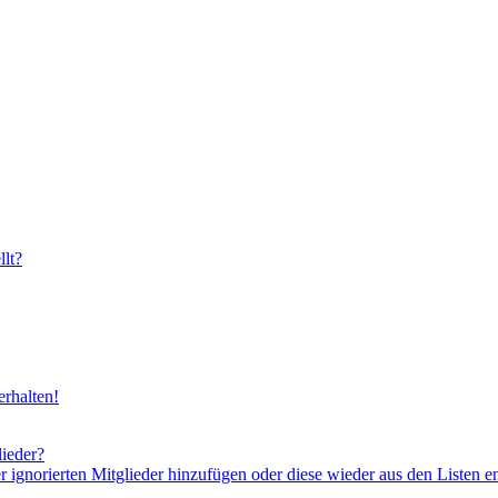
lt?
rhalten!
lieder?
er ignorierten Mitglieder hinzufügen oder diese wieder aus den Listen e