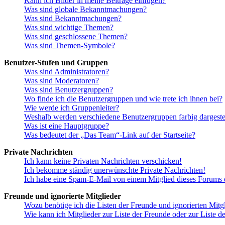
Kann ich Bilder in meine Beiträge einfügen?
Was sind globale Bekanntmachungen?
Was sind Bekanntmachungen?
Was sind wichtige Themen?
Was sind geschlossene Themen?
Was sind Themen-Symbole?
Benutzer-Stufen und Gruppen
Was sind Administratoren?
Was sind Moderatoren?
Was sind Benutzergruppen?
Wo finde ich die Benutzergruppen und wie trete ich ihnen bei?
Wie werde ich Gruppenleiter?
Weshalb werden verschiedene Benutzergruppen farbig dargestel
Was ist eine Hauptgruppe?
Was bedeutet der „Das Team“-Link auf der Startseite?
Private Nachrichten
Ich kann keine Privaten Nachrichten verschicken!
Ich bekomme ständig unerwünschte Private Nachrichten!
Ich habe eine Spam-E-Mail von einem Mitglied dieses Forums e
Freunde und ignorierte Mitglieder
Wozu benötige ich die Listen der Freunde und ignorierten Mitg
Wie kann ich Mitglieder zur Liste der Freunde oder zur Liste d