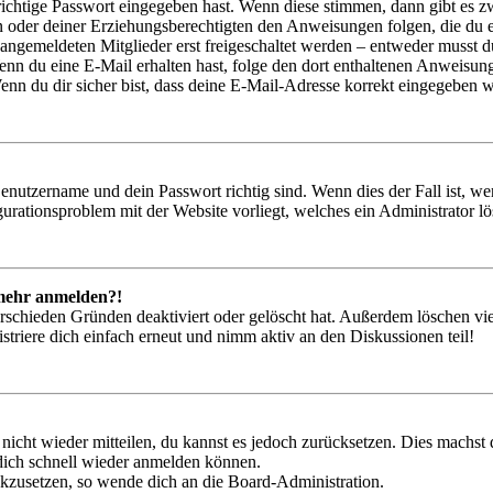
richtige Passwort eingegeben hast. Wenn diese stimmen, dann gibt es
ern oder deiner Erziehungsberechtigten den Anweisungen folgen, die du e
 angemeldeten Mitglieder erst freigeschaltet werden – entweder musst du
. Wenn du eine E-Mail erhalten hast, folge den dort enthaltenen Anweis
nn du dir sicher bist, dass deine E-Mail-Adresse korrekt eingegeben w
Benutzername und dein Passwort richtig sind. Wenn dies der Fall ist, w
igurationsproblem mit der Website vorliegt, welches ein Administrator l
t mehr anmelden?!
rschieden Gründen deaktiviert oder gelöscht hat. Außerdem löschen vie
triere dich einfach erneut und nimm aktiv an den Diskussionen teil!
 nicht wieder mitteilen, du kannst es jedoch zurücksetzen. Dies machs
 dich schnell wieder anmelden können.
ückzusetzen, so wende dich an die Board-Administration.